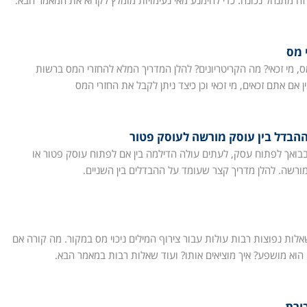
זה מתנהל נכונה. כדי להימנע מאי נעימויות מומלץ לקרוא את המאמר הבא.
 מס
ס, מי זכאי? מה הקריטריונים? להלן המדריך המלא להחזרי המס ברשות
 אם אתם זכאים, מי זכאי וכן כיצד ניתן לקבל את החזרי המס
הבדל בין עוסק מורשה לעוסק פטור
בואך לפתוח עסק, לעתים עולה הדילמה בין אם לפתוח עוסק פטור או
ורשה. להלן מדריך קצר שעומד על ההבדלים בין השניים.
אלות נפוצות רבות עולות עבור צירוף המילים ניכוי מס במקור. מה קורה אם
 הוא מושפע? איך מוציאים אותו? ועוד שאלות רבות במאמר הבא.
ורת